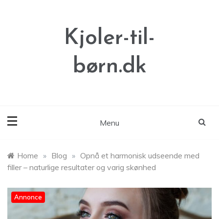
Skip
to
content
Kjoler-til-
børn.dk
Menu
Home
»
Blog
»
Opnå et harmonisk udseende med
filler – naturlige resultater og varig skønhed
Annonce