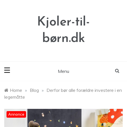
Skip
to
content
Kjoler-til-
børn.dk
Menu
Home
»
Blog
»
Derfor bør alle forældre investere i en
legemåtte
Annonce