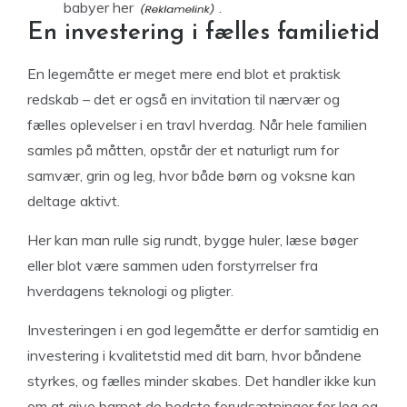
babyer her
.
En investering i fælles familietid
En legemåtte er meget mere end blot et praktisk
redskab – det er også en invitation til nærvær og
fælles oplevelser i en travl hverdag. Når hele familien
samles på måtten, opstår der et naturligt rum for
samvær, grin og leg, hvor både børn og voksne kan
deltage aktivt.
Her kan man rulle sig rundt, bygge huler, læse bøger
eller blot være sammen uden forstyrrelser fra
hverdagens teknologi og pligter.
Investeringen i en god legemåtte er derfor samtidig en
investering i kvalitetstid med dit barn, hvor båndene
styrkes, og fælles minder skabes. Det handler ikke kun
om at give barnet de bedste forudsætninger for leg og